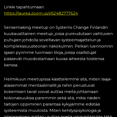
Linkki tapahtumaan:
https://laurea.zoom.us/j/62482777624
Sensemaking meetup on Systems Change Finlandin
kuukausittainen meetup, jossa pureudutaan vaihtuvien
puhujien johdolla soveltavan systeemiajattelun ja
kompleksisuusteorian näkökulmiin. Pelkän luennoinnin
sijaan pyrimme luomaan tiloja, joissa osallistujat
pääsevät muodostamaan kuvaa aiheesta toistensa
kanssa.
Helmikuun meetupissa käsittelemme sitä, miten laaja-
alaisemmat mentaalimallit ja niihin perustuvat
kokemisen tavat voivat auttaa meitä johtamaan
kokonaisuuksia paremmin sekä sitä, miksi näiden
taitojen oppiminen parantaa kykyjämme edistää
systeemistä muutosta. Miten kehityspsykologia ja
integraalinen ajattelu auttaa meitä ymmärtämään tätä