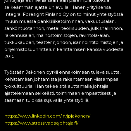
johtajia ja esimiehiä saamaan parempia tuloksia
selkeämmän ajattelun avulla. Hänen yrityksensä
Integral Foresight Finland Oy on toiminut yhteistyössä
muun muassa pankkiliiketoiminnan, vakuutusalan,
sähköntuotannon, metalliteollisuuden, julkishallinnon,
rakennusalan, mainostoimistojen, ravintola-alan,
tukkukaupan, teatterinjohdon, isännöintitoimistojen ja
ohjelmistosuunnittelun kehittämisen kanssa vuodesta
2010.
Työssään Jakonen pyrkii ennakoimaan tulevaisuutta,
kehittämään johtamista ja rakentamaan viisaampaa
työkulttuuria. Hän tekee sitä auttamalla johtajia
ajattelemaan selkeästi, toimimaan empaattisesti ja
saamaan tuloksia sujuvalla yhteistyöllä.
https://www.linkedin.com/in/jpjakonen/
https://www.stressivapaajohtaja.fi/