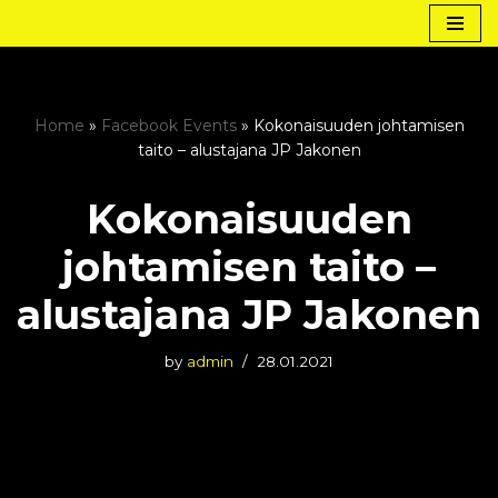
Skip
to
content
Home
»
Facebook Events
»
Kokonaisuuden johtamisen
taito – alustajana JP Jakonen
Kokonaisuuden
johtamisen taito –
alustajana JP Jakonen
by
admin
28.01.2021