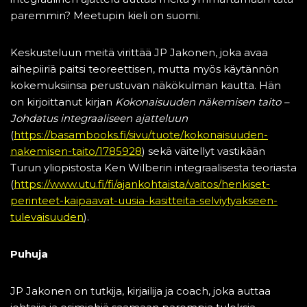
paremmin? Meetupin kieli on suomi.
Keskusteluun meitä virittää JP Jakonen, joka avaa
aihepiiriä paitsi teoreettisen, mutta myös käytännön
kokemuksiinsa perustuvan näkökulman kautta. Hän
on kirjoittanut kirjan
Kokonaisuuden näkemisen taito –
Johdatus integraaliseen ajatteluun
(
https://basambooks.fi/sivu/tuote/kokonaisuuden-
nakemisen-taito/1785928
) sekä väitellyt vastikään
Turun yliopistosta Ken Wilberin integraalisesta teoriasta
(
https://www.utu.fi/fi/ajankohtaista/vaitos/henkiset-
perinteet-kaipaavat-uusia-kasitteita-selviytyakseen-
tulevaisuuden
).
Puhuja
JP Jakonen on tutkija, kirjailija ja coach, joka auttaa